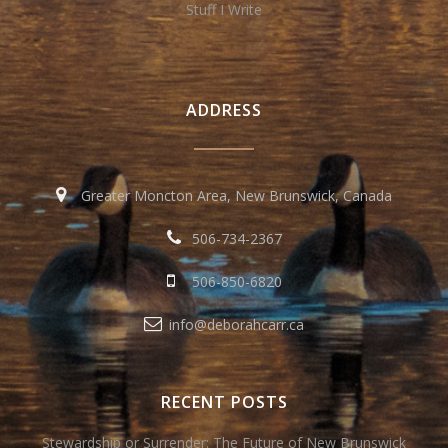
Stuff I Write
ADDRESS
Greater Moncton Area, New Brunswick, Canada
506-734-2367
506-850-6820
info@deborahcarr.ca
RECENT POSTS
Stewardship or Surrender: The Future of New Brunswick