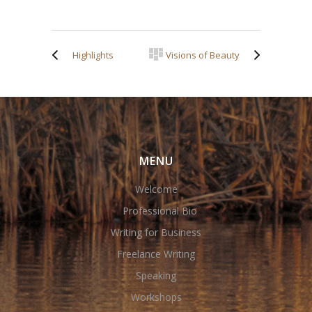
Highlights
Visions of Beauty
MENU
Welcome
Professional Bio
Writing for Business
Freelance Writing
Speaking
Workshops