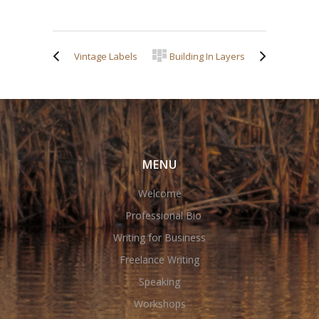
Vintage Labels
Building In Layers
MENU
Welcome
Professional Bio
Writing for Business
Freelance Writing
Speaking
Workshops