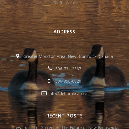
Stuff I Write
ADDRESS
Greater Moncton Area, New Brunswick, Canada
506-734-2367
506-850-6820
info@deborahcarr.ca
RECENT POSTS
Stewardship or Surrender: The Future of New Brunswick