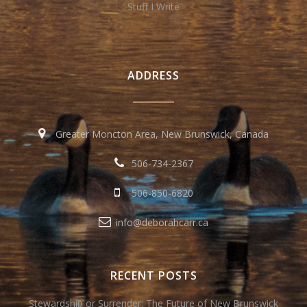
Stuff I Write
ADDRESS
Greater Moncton Area, New Brunswick, Canada
506-734-2367
506-850-6820
info@deborahcarr.ca
RECENT POSTS
Stewardship or Surrender: The Future of New Brunswick