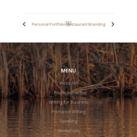
Personal Portfolio
Restaurant Branding
MENU
Welcome
Professional Bio
Writing for Business
Freelance Writing
Speaking
Workshops